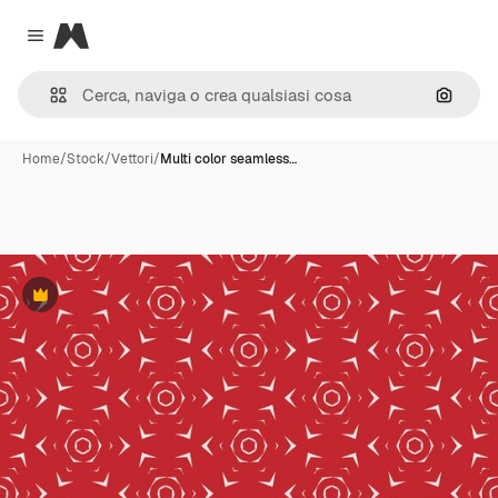
Magnific
Close menu
Cerca 
Home
/
Stock
/
Vettori
/
Multi color seamless…
Premium