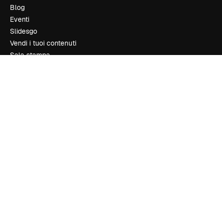
Blog
Eventi
Slidesgo
Vendi i tuoi contenuti
Sala stampa
Cerchi magnific.ai
Contattaci
Assistenza clienti
Instagram
YouTube
LinkedIn
TikTok
Discord
X
Reddit