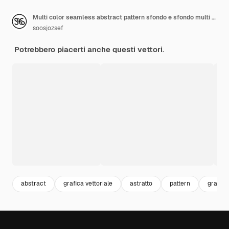
Multi color seamless abstract pattern sfondo e sfondo multi colorato colorato design ornamentale ornamenti a mosaico colorato illustrazione grafica vettoriale EPS10
soosjozsef
Potrebbero piacerti anche questi vettori.
abstract
grafica vettoriale
astratto
pattern
grafic