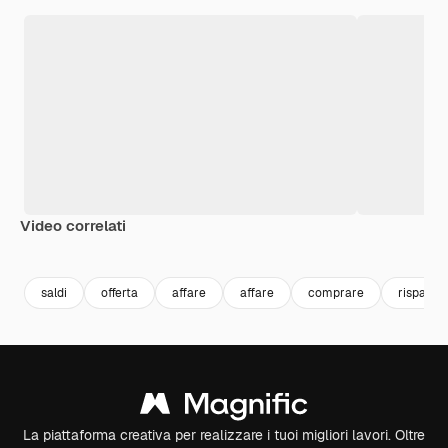
Video correlati
Premium
Premium
Premium
Premium
saldi
offerta
affare
affare
comprare
risparmi
La piattaforma creativa per realizzare i tuoi migliori lavori. Oltre