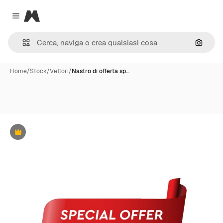
Magnific
Close menu
Cerca 
Home
/
Stock
/
Vettori
/
Nastro di offerta sp…
Premium