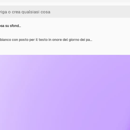
osa su sfond…
Nastro rosa su sfondo bianco con posto per il testo in onore del giorno dei pazienti con epilessia il 26 marzo