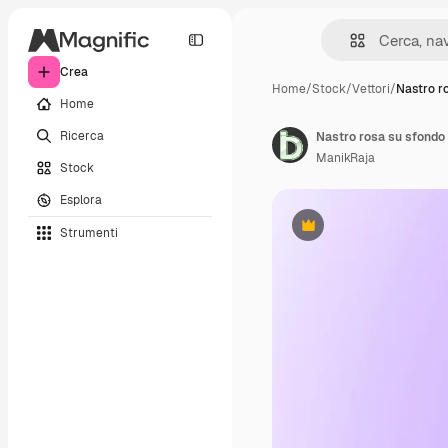
Crea
Home
/
Stock
/
Vettori
/
Nastro r
Home
Ricerca
ManikRaja
Stock
Esplora
Strumenti
Premium