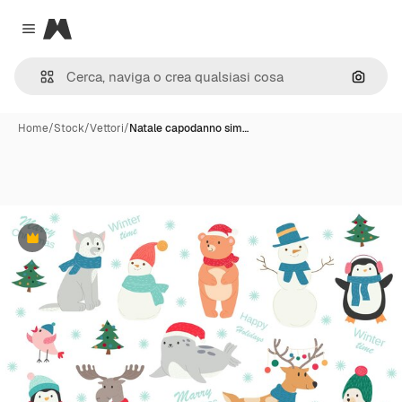
Magnific
Close menu
Cerca 
Home
/
Stock
/
Vettori
/
Natale capodanno sim…
Premium