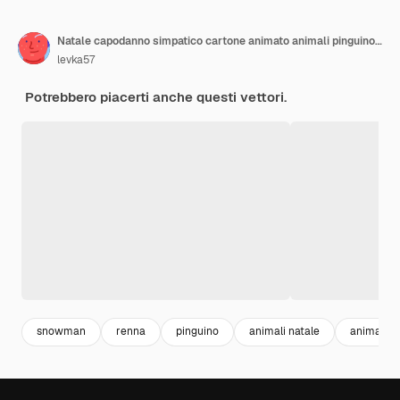
Natale capodanno simpatico cartone animato animali pinguino orso cervo alce lupo cane foca uccello pupazzo di neve
levka57
Potrebbero piacerti anche questi vettori.
snowman
renna
pinguino
animali natale
animali fel