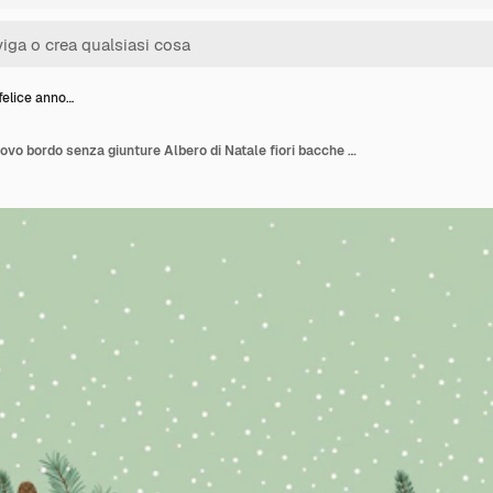
felice anno…
Natale e felice anno nuovo bordo senza giunture Albero di Natale fiori bacche Capodanno simboli Disegno vettoriale