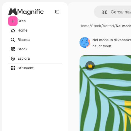
Crea
Home
/
Stock
/
Vettori
/
Nel mode
Home
Ricerca
naughtynut
Stock
Esplora
Strumenti
Premium