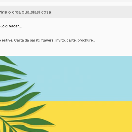
llo di vacan…
Nel modello di vacanze estive. Carta da parati, flayers, invito, carte, brochure, design voucher