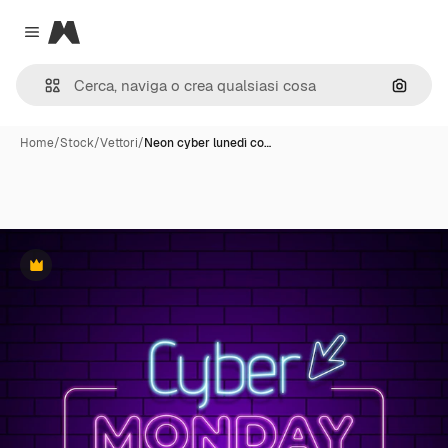
Magnific
Close menu
Cerca 
Home
/
Stock
/
Vettori
/
Neon cyber lunedì co…
Premium