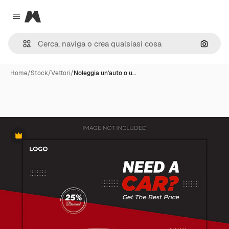
Magnific
Close menu
Cerca 
Home
/
Stock
/
Vettori
/
Noleggia un'auto o u…
Premium