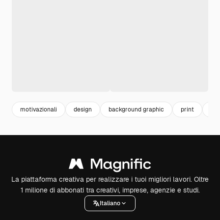
motivazionali
design
background graphic
print
ba
La piattaforma creativa per realizzare i tuoi migliori lavori. Oltre
1 milione di abbonati tra creativi, imprese, agenzie e studi.
Italiano