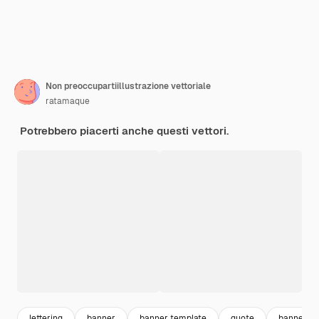
Non preoccupartiillustrazione vettoriale
ratamaque
Potrebbero piacerti anche questi vettori.
lettering
banner
banner template
quote
banner de