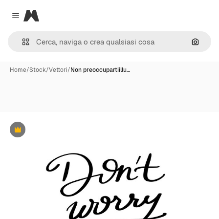
Magnific
Close menu
Cerca 
Home
/
Stock
/
Vettori
/
Non preoccupartiillu…
Premium