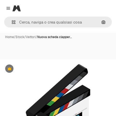
Magnific
Close menu
Cerca 
Home
/
Stock
/
Vettori
/
Nuova scheda clapper…
Premium