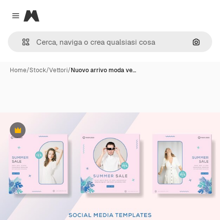
Magnific
Close menu
Cerca 
Home
/
Stock
/
Vettori
/
Nuovo arrivo moda ve…
Premium