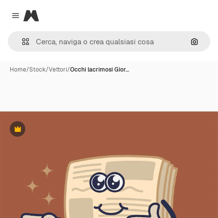
Magnific
Close menu
Cerca 
Home
/
Stock
/
Vettori
/
Occhi lacrimosi Gior…
Premium