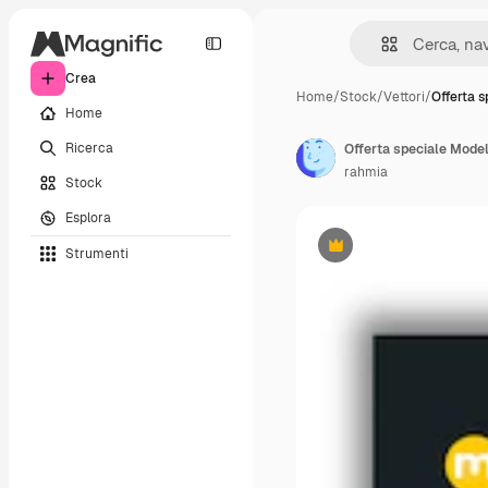
Crea
Home
/
Stock
/
Vettori
/
Offerta 
Home
Ricerca
Offerta speciale Model
rahmia
Stock
Esplora
Strumenti
Premium