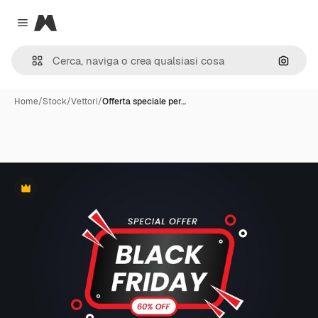
Magnific
Close menu
Cerca 
Home
/
Stock
/
Vettori
/
Offerta speciale per…
Premium