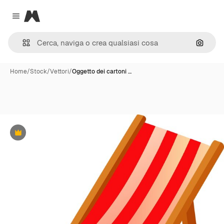
Magnific
Close menu
Cerca 
Home
/
Stock
/
Vettori
/
Oggetto dei cartoni …
Premium