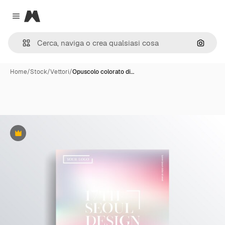
Magnific
Close menu
Cerca 
Home
/
Stock
/
Vettori
/
Opuscolo colorato di…
Premium