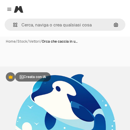
Magnific
Close menu
Cerca 
Home
/
Stock
/
Vettori
/
Orca che caccia in u…
Creata con IA
Premium