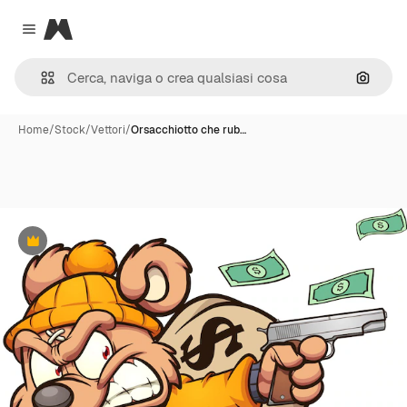
Magnific
Close menu
Cerca 
Home
/
Stock
/
Vettori
/
Orsacchiotto che rub…
Premium