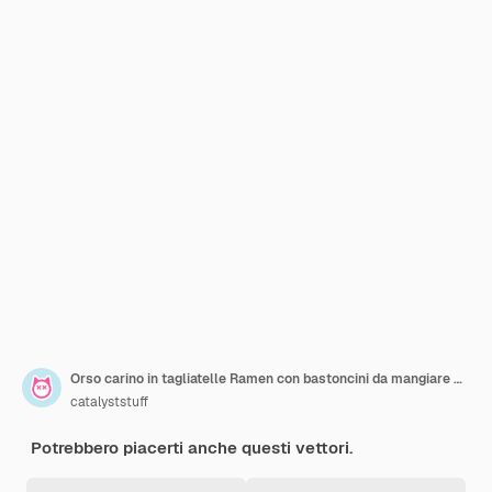
Orso carino in tagliatelle Ramen con bastoncini da mangiare Cartoon Vector Icon Illustrazione Alimento per animali Isolato piatto
catalyststuff
Potrebbero piacerti anche questi vettori.