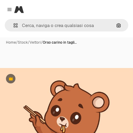
Magnific
Close menu
Cerca 
Home
/
Stock
/
Vettori
/
Orso carino in tagli…
Premium