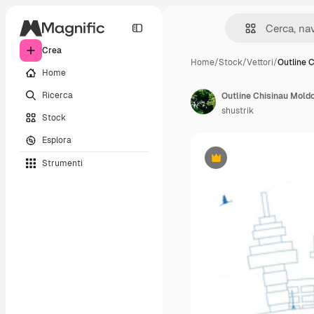
Crea
Home
/
Stock
/
Vettori
/
Outline 
Home
Ricerca
Outline Chisinau Moldov
shustrik
Stock
Esplora
Strumenti
Premium