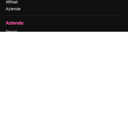
Affiliati
Aziende
Azienda
Prezzi
Chi siamo
Recensioni
Lavora con noi
Cerca tendenze
Blog
Eventi
Slidesgo
Vendi i tuoi contenuti
Sala stampa
Cerchi magnific.ai
Contattaci
Assistenza clienti