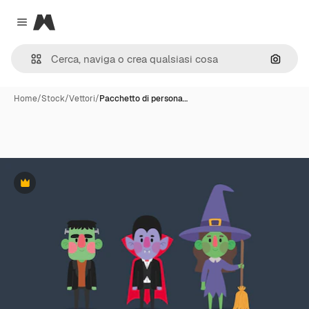
Magnific
Close menu
Cerca 
Home
/
Stock
/
Vettori
/
Pacchetto di persona…
Premium