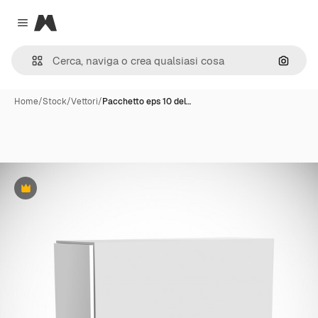
Magnific
Close menu
Cerca 
Home
/
Stock
/
Vettori
/
Pacchetto eps 10 del…
Premium