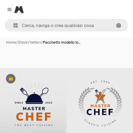
Magnific
Close menu
Cerca 
Home
/
Stock
/
Vettori
/
Pacchetto modello lo…
Premium