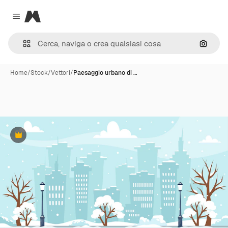
Magnific
Close menu
Cerca 
Home
/
Stock
/
Vettori
/
Paesaggio urbano di …
Premium