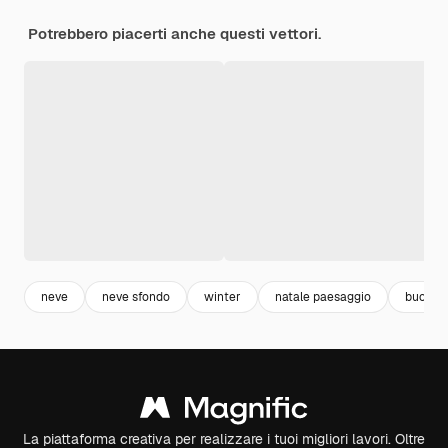
Potrebbero piacerti anche questi vettori.
neve
neve sfondo
winter
natale paesaggio
buon na
La piattaforma creativa per realizzare i tuoi migliori lavori. Oltre