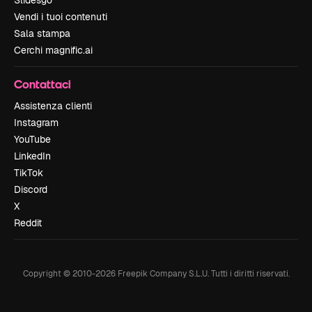
Slidesgo
Vendi i tuoi contenuti
Sala stampa
Cerchi magnific.ai
Contattaci
Assistenza clienti
Instagram
YouTube
LinkedIn
TikTok
Discord
X
Reddit
Copyright © 2010-
2026
Freepik Company S.L.U.
Tutti i diritti riservati
.