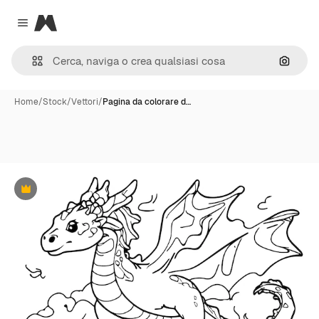
Magnific
Close menu
Cerca 
Home
/
Stock
/
Vettori
/
Pagina da colorare d…
Premium