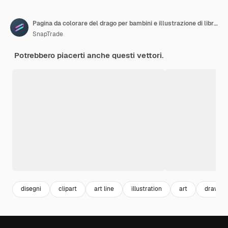
Pagina da colorare del drago per bambini e illustrazione di libri da colorare per adulti
SnapTrade
Potrebbero piacerti anche questi vettori.
disegni
clipart
art line
illustration
art
drawing