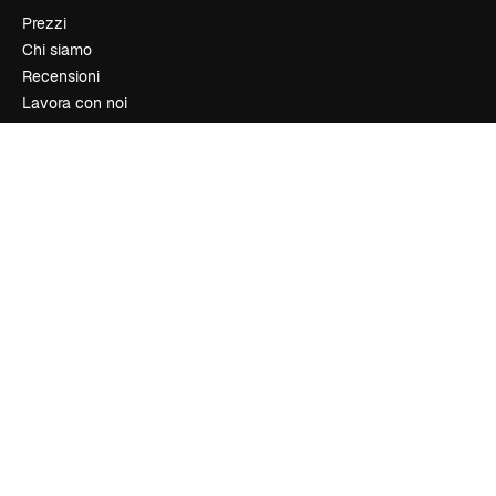
Prezzi
Chi siamo
Recensioni
Lavora con noi
Cerca tendenze
Blog
Eventi
Slidesgo
Vendi i tuoi contenuti
Sala stampa
Cerchi magnific.ai
Contattaci
Assistenza clienti
Instagram
YouTube
LinkedIn
TikTok