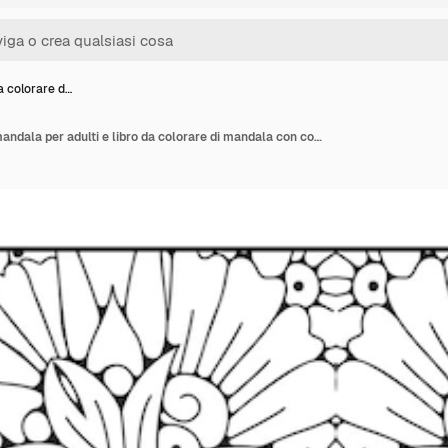
a colorare d…
Pagina da colorare di mandala per adulti e libro da colorare di mandala con contorno disegnato a mano per bambini line art