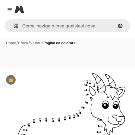
Magnific
Close menu
Cerca 
Home
/
Stock
/
Vettori
/
Pagina da colorare I…
Premium