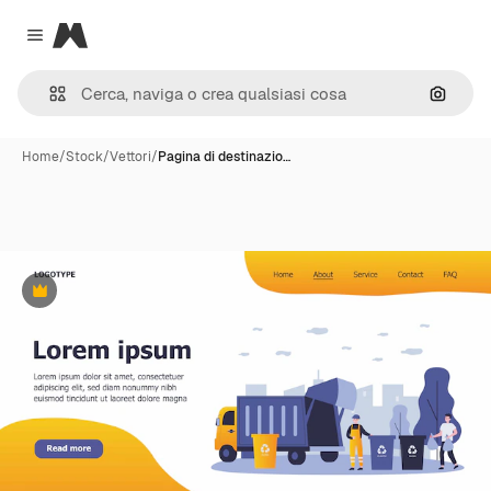
Magnific
Close menu
Cerca 
Home
/
Stock
/
Vettori
/
Pagina di destinazio…
Premium