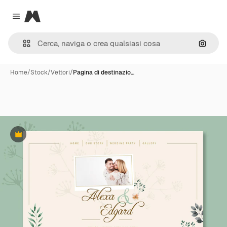
Magnific
Close menu
Cerca 
Home
/
Stock
/
Vettori
/
Pagina di destinazio…
Premium