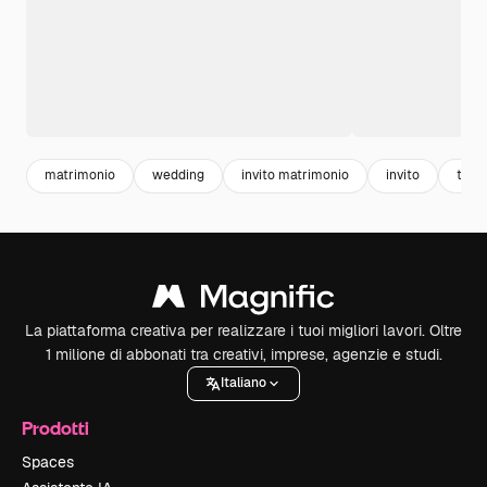
matrimonio
wedding
invito matrimonio
invito
temp
La piattaforma creativa per realizzare i tuoi migliori lavori. Oltre
1 milione di abbonati tra creativi, imprese, agenzie e studi.
Italiano
Prodotti
Spaces