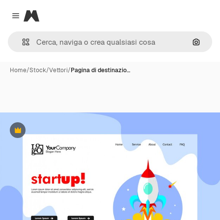
Magnific
Close menu
Cerca 
Home
/
Stock
/
Vettori
/
Pagina di destinazio…
Premium