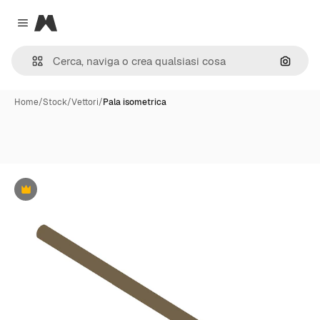
Magnific
Close menu
Cerca 
Home
/
Stock
/
Vettori
/
Pala isometrica
Premium