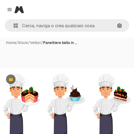
Magnific
Close menu
Cerca 
Home
/
Stock
/
Vettori
/
Panettiere bello in …
Premium