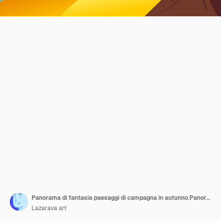
Panorama di fantasia paesaggi di campagna in autunno.Panoramica di metà autunno con campo agricolo, fiume.
Lazarava art