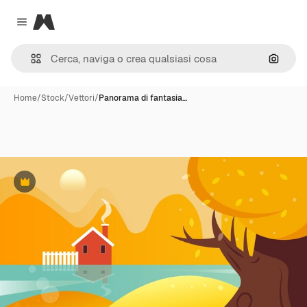
Magnific
Close menu
Cerca 
Home
/
Stock
/
Vettori
/
Panorama di fantasia…
Premium