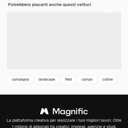
Potrebbero piacerti anche questi vettori.
campagna
landscape
field
campo
colline
au
La piattaforma creativa per realizzare i tuoi migliori lavori. Oltre
1 milione di abbonati tra creativi, imprese, agenzie e studi.