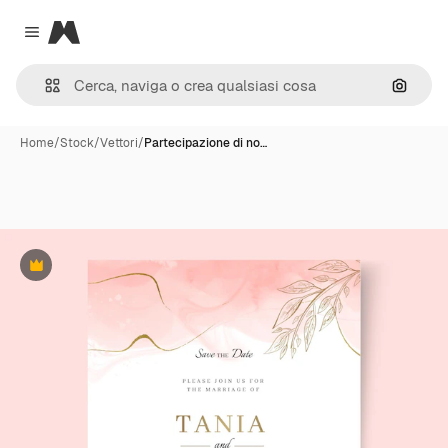
Magnific
Close menu
Cerca 
Home
/
Stock
/
Vettori
/
Partecipazione di no…
Premium