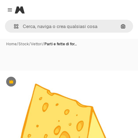
Magnific
Close menu
Cerca 
Home
/
Stock
/
Vettori
/
Parti e fette di for…
Premium