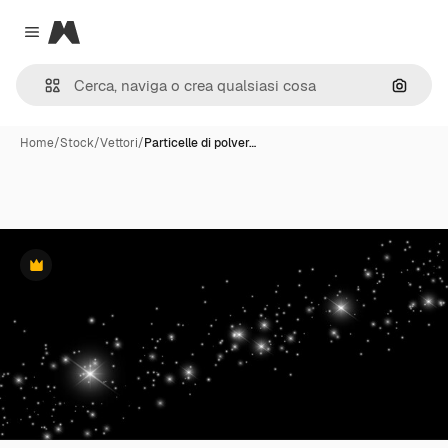
Magnific
Close menu
Cerca 
Home
/
Stock
/
Vettori
/
Particelle di polver…
Premium