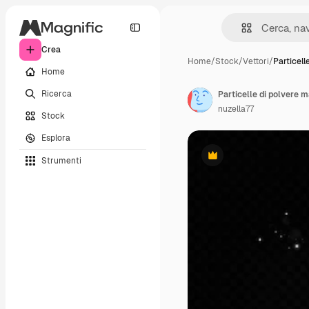
Crea
Home
/
Stock
/
Vettori
/
Particell
Home
Ricerca
Particelle di polvere m
nuzella77
Stock
Esplora
Strumenti
Premium