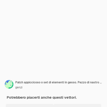
Patch appiccicoso o set di elementi in gesso. Pezzo di nastro elastico incollato, icone grunge di scotch o adesivo
genzi
Potrebbero piacerti anche questi vettori.