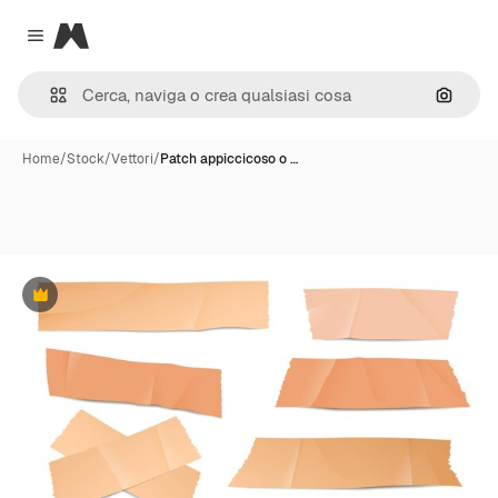
Magnific
Close menu
Cerca 
Home
/
Stock
/
Vettori
/
Patch appiccicoso o …
Premium