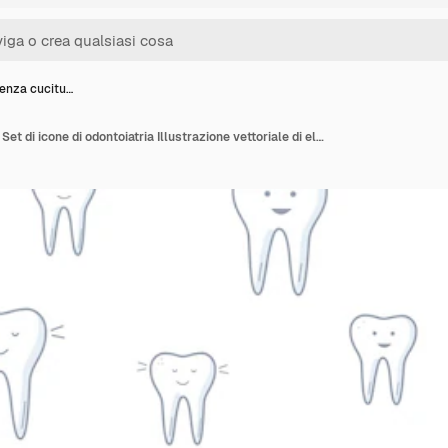
senza cucitu…
Pattern senza cuciture Set di icone di odontoiatria Illustrazione vettoriale di elementi per il trattamento e la cura dei denti Carta da parati di sfondo