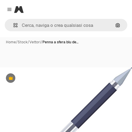
Magnific
Close menu
Cerca 
Home
/
Stock
/
Vettori
/
Penna a sfera blu de…
Premium