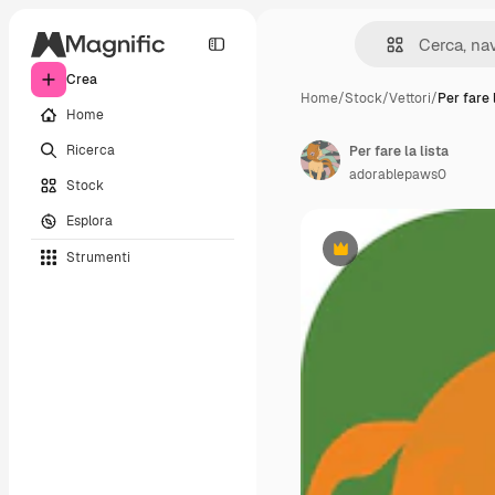
Crea
Home
/
Stock
/
Vettori
/
Per fare l
Home
Ricerca
Per fare la lista
adorablepaws0
Stock
Esplora
Strumenti
Premium