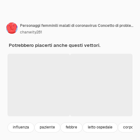
Personaggi femminili malati di coronavirus Concetto di problemi di salute e malattie infettive virali Illustrazione vettoriale piatta
chanwity281
Potrebbero piacerti anche questi vettori.
influenza
paziente
febbre
letto ospedale
corpo u