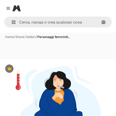
Magnific
Close menu
Cerca 
Home
/
Stock
/
Vettori
/
Personaggi femminili…
Premium