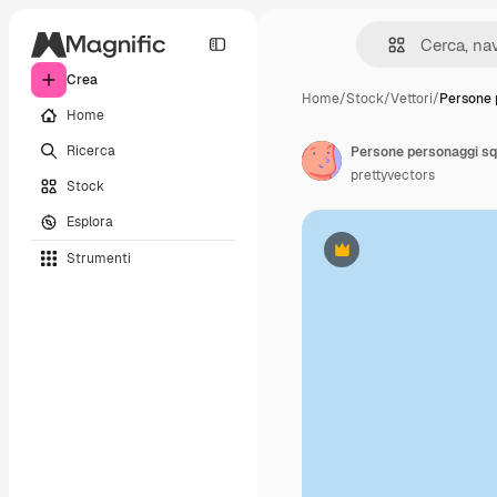
Crea
Home
/
Stock
/
Vettori
/
Persone 
Home
Ricerca
Persone personaggi squ
prettyvectors
Stock
Esplora
Strumenti
Premium