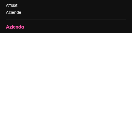
Affiliati
Aziende
Azienda
Prezzi
Chi siamo
Recensioni
Lavora con noi
Cerca tendenze
Blog
Eventi
Slidesgo
Vendi i tuoi contenuti
Sala stampa
Cerchi magnific.ai
Contattaci
Assistenza clienti