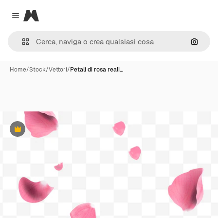
Magnific
Close menu
Cerca 
Home
/
Stock
/
Vettori
/
Petali di rosa reali…
Premium