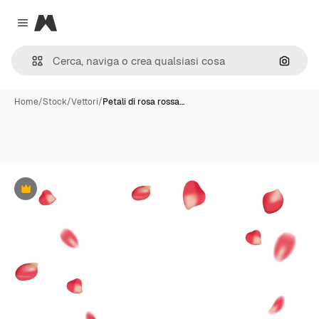
Magnific
Close menu
Cerca 
Home
/
Stock
/
Vettori
/
Petali di rosa rossa…
Premium