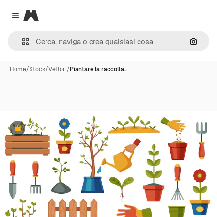
Magnific
Close menu
Cerca 
Home
/
Stock
/
Vettori
/
Piantare la raccolta…
Premium