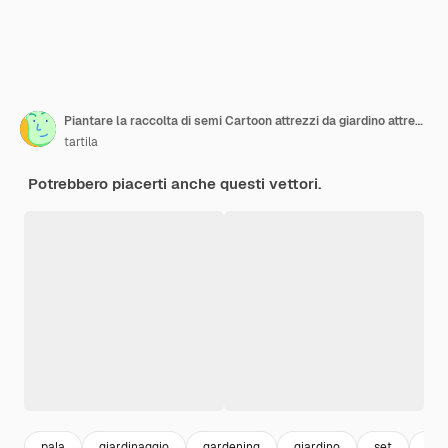
Piantare la raccolta di semi Cartoon attrezzi da giardino attrezzature da giardinaggio vaso di fiori annaffiatoio guanti da pala agricoltura concetto di coltivazione Set vettoriale
tartila
Potrebbero piacerti anche questi vettori.
pala
giardinaggio
gardening
giardino
set
col