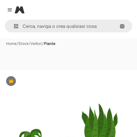
Magnific
Close menu
Cerca 
Home
/
Stock
/
Vettori
/
Piante
Premium