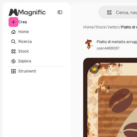
Crea
Home
/
Stock
/
Vettori
/
Piatto di
Home
Ricerca
Piatto di metallo arrug
user4468087
Stock
Esplora
Strumenti
Premium